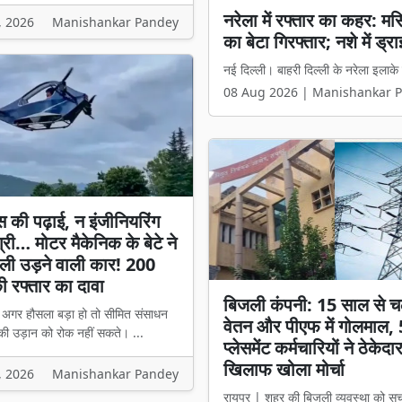
शिक्षकों के इंतजार पर लगा 
, 2026
Manishankar Pandey
नाम कटे; जानें किन मामलों मे
रायपुर। छत्तीसगढ़ के शिक्षकों के लंबे 
08 Aug 2026 | Manishankar 
स की पढ़ाई, न इंजीनियरिंग
्री… मोटर मैकेनिक के बेटे ने
ली उड़ने वाली कार! 200
 रफ्तार का दावा
बिजली कंपनी: 15 साल से च
। अगर हौसला बड़ा हो तो सीमित संसाधन
वेतन और पीएफ में गोलमाल,
की उड़ान को रोक नहीं सकते। ...
प्लेसमेंट कर्मचारियों ने ठेकेदा
खिलाफ खोला मोर्चा
, 2026
Manishankar Pandey
रायपुर | शहर की बिजली व्यवस्था को सु