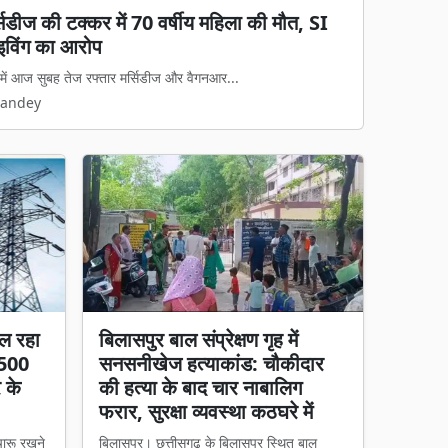
ब्रेक! 700 शिक्षकों की तबादला सूची जारी, 400
ं रुका ट्रांसफर
समय से चले आ रहे स्थानांतरण के इंतजार पर आ...
Pandey
ल रहा
बिलासपुर बाल संप्रेक्षण गृह में
 500
सनसनीखेज हत्याकांड: चौकीदार
र के
की हत्या के बाद चार नाबालिग
फरार, सुरक्षा व्यवस्था कठघरे में
चारू रखने
बिलासपुर। छत्तीसगढ़ के बिलासपुर स्थित बाल