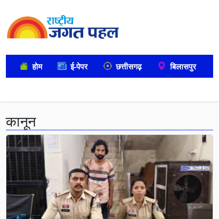
होम
ई-पेपर
छत्तीसगढ़
बिलासपुर
कानून