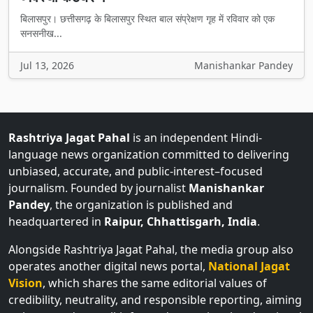
बिलासपुर। छत्तीसगढ़ के बिलासपुर स्थित बाल संप्रेक्षण गृह में रविवार को एक
सनसनीख...
Jul 13, 2026
Manishankar Pandey
Rashtriya Jagat Pahal
is an independent Hindi-
language news organization committed to delivering
unbiased, accurate, and public-interest–focused
journalism. Founded by journalist
Manishankar
Pandey
, the organization is published and
headquartered in
Raipur, Chhattisgarh, India
.
Alongside Rashtriya Jagat Pahal, the media group also
operates another digital news portal,
National Jagat
Vision
, which shares the same editorial values of
credibility, neutrality, and responsible reporting, aiming