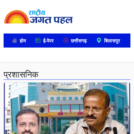
होम
ई-पेपर
छत्तीसगढ़
बिलासपुर
प्रशासनिक