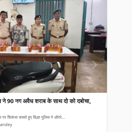
Next
िस ने 90 नग अवैध शराब के साथ दो को दबोचा,
गड़बड़ी का आरोप: जेवी पर रोक, फिर भी 65%
ा काम, हाईकोर्ट में पुनर्विचार याचिका की तैयारी
र पर शिकंजा कसते हुए बिल्हा पुलिस ने ऑपरे...
रुपये की जल आपूर्ति और निर्माण परियोजना का...
Pandey
Pandey