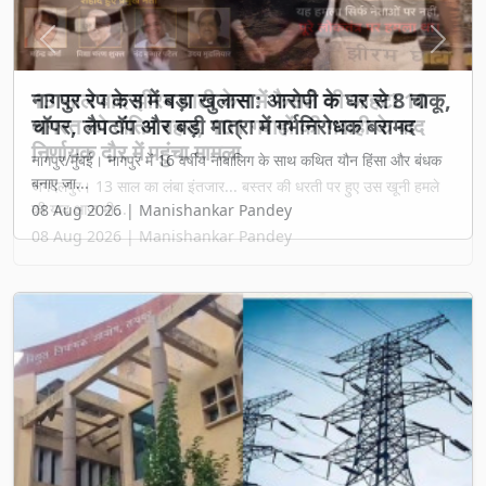
Previous
Next
13 साल बाद झीरम घाटी केस में फैसले की आहट! 10
अगस्त को अंतिम बहस, 101 गवाहों की गवाही के बाद
निर्णायक दौर में पहुंचा मामला
जगदलपुर। 13 साल का लंबा इंतजार... बस्तर की धरती पर हुए उस खूनी हमले
की याद आज भी...
08 Aug 2026 | Manishankar Pandey