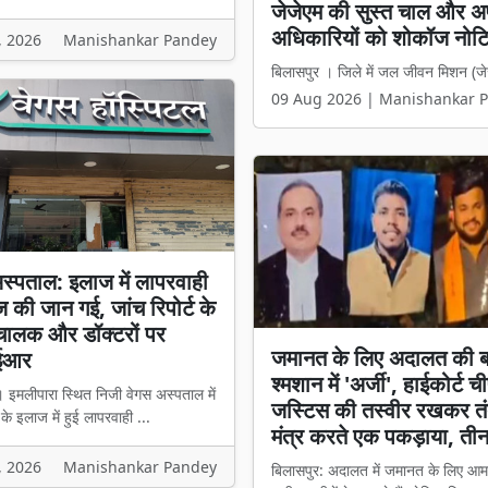
25 करोड़ का फंड और 3 साल
लैब फाइलों में अटकी, सिर्फ 5 
, 2026
Manishankar Pandey
रायपुर | नवा रायपुर में प्रदेश की अत्या
09 Aug 2026 | Manishankar 
स्पताल: इलाज में लापरवाही
ज की जान गई, जांच रिपोर्ट के
चालक और डॉक्टरों पर
जमानत के लिए अदालत की 
ईआर
श्मशान में 'अर्जी', हाईकोर्ट 
 इमलीपारा स्थित निजी वेगस अस्पताल में
जस्टिस की तस्वीर रखकर तं
े इलाज में हुई लापरवाही ...
मंत्र करते एक पकड़ाया, ती
, 2026
Manishankar Pandey
बिलासपुर: अदालत में जमानत के लिए आम