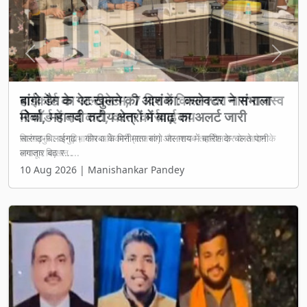
Previous
Next
बांगो डैम के गेट खुलने की आशंका: कलेक्टर ने संभाला
मोर्चा, महानदी तटीय क्षेत्रों में बाढ़ का अलर्ट जारी
सारंगढ़-बिलाईगढ़। कोरबा के मिनीमाता बांगो जलाशय में बारिश के चलते पानी
लगातार बढ़ र...
10 Aug 2026 | Manishankar Pandey