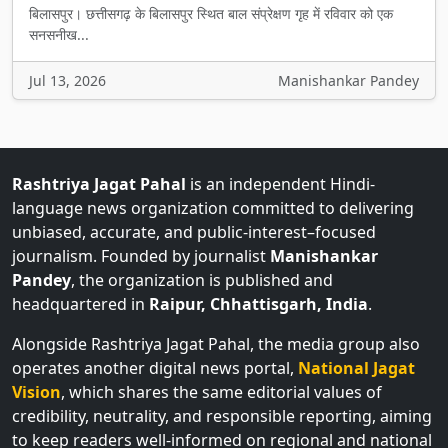
बिलासपुर। छत्तीसगढ़ के बिलासपुर स्थित बाल संप्रेक्षण गृह में रविवार को एक
सनसनीख...
Jul 13, 2026
Manishankar Pandey
Rashtriya Jagat Pahal
is an independent Hindi-
language news organization committed to delivering
unbiased, accurate, and public-interest–focused
journalism. Founded by journalist
Manishankar
Pandey
, the organization is published and
headquartered in
Raipur, Chhattisgarh, India
.
Alongside Rashtriya Jagat Pahal, the media group also
operates another digital news portal,
National Jagat
Vision
, which shares the same editorial values of
credibility, neutrality, and responsible reporting, aiming
to keep readers well-informed on regional and national