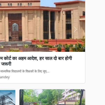
Next
य कानून लागू: अवैध धर्मांतरण पर सख्त शिकंजा, गृह
 कानून का डर दिखेगा'
मामलों पर अब नया कानूनी ढांचा पूरी तरह ...
Pandey