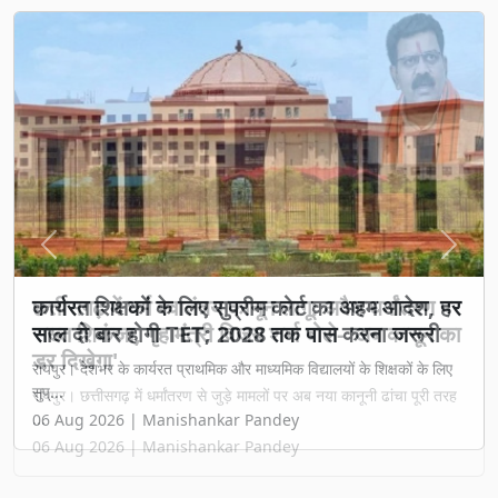
Previous
Next
छत्तीसगढ़ में धर्म स्वातंत्र्य कानून लागू: अवैध धर्मांतरण पर
सख्त शिकंजा, गृह मंत्री विजय शर्मा बोले- 'अब कानून का
डर दिखेगा'
रायपुर। छत्तीसगढ़ में धर्मांतरण से जुड़े मामलों पर अब नया कानूनी ढांचा पूरी तरह
...
06 Aug 2026 | Manishankar Pandey