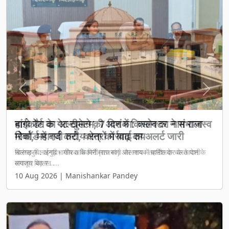
Previous
Next
बांगो डैम के गेट खुलने की आशंका: कलेक्टर ने संभाला
मोर्चा, महानदी तटीय क्षेत्रों में बाढ़ का अलर्ट जारी
सारंगढ़-बिलाईगढ़। कोरबा के मिनीमाता बांगो जलाशय में बारिश के चलते पानी
लगातार बढ़ र...
10 Aug 2026 | Manishankar Pandey