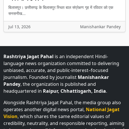
बिलासपुर। छत्तीसगढ़ के बिलासपुर स्थित बाल संप्रेक्षण गृह में रविवार को एक
सनसनीख...
Jul 13, 2026
Manishankar Pandey
Rashtriya Jagat Pahal
is an independent Hindi-
language news organization committed to delivering
unbiased, accurate, and public-interest–focused
journalism. Founded by journalist
Manishankar
Pandey
, the organization is published and
headquartered in
Raipur, Chhattisgarh, India
.
Alongside Rashtriya Jagat Pahal, the media group also
operates another digital news portal,
National Jagat
Vision
, which shares the same editorial values of
credibility, neutrality, and responsible reporting, aiming