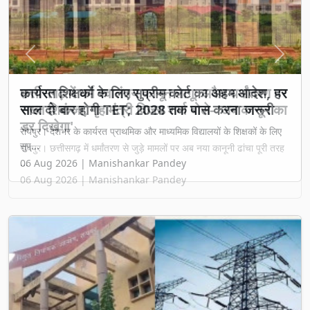
Previous
Next
छत्तीसगढ़ में धर्म स्वातंत्र्य कानून लागू: अवैध धर्मांतरण पर
सख्त शिकंजा, गृह मंत्री विजय शर्मा बोले- 'अब कानून का
डर दिखेगा'
रायपुर। छत्तीसगढ़ में धर्मांतरण से जुड़े मामलों पर अब नया कानूनी ढांचा पूरी तरह
...
06 Aug 2026 | Manishankar Pandey