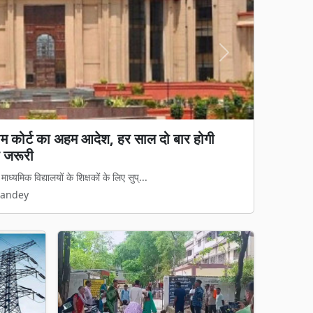
Next
य कानून लागू: अवैध धर्मांतरण पर सख्त शिकंजा, गृह
 कानून का डर दिखेगा'
मामलों पर अब नया कानूनी ढांचा पूरी तरह ...
Pandey