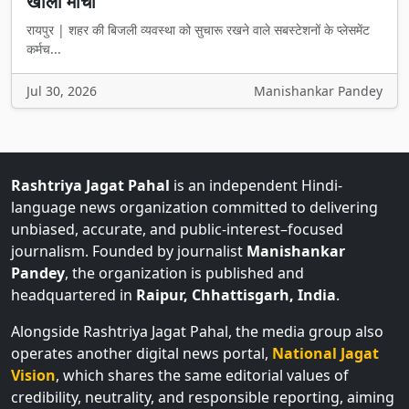
खोला मोर्चा
रायपुर | शहर की बिजली व्यवस्था को सुचारू रखने वाले सबस्टेशनों के प्लेसमेंट
कर्मच...
Jul 30, 2026
Manishankar Pandey
Rashtriya Jagat Pahal
is an independent Hindi-
language news organization committed to delivering
unbiased, accurate, and public-interest–focused
journalism. Founded by journalist
Manishankar
Pandey
, the organization is published and
headquartered in
Raipur, Chhattisgarh, India
.
Alongside Rashtriya Jagat Pahal, the media group also
operates another digital news portal,
National Jagat
Vision
, which shares the same editorial values of
credibility, neutrality, and responsible reporting, aiming