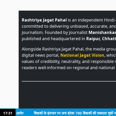
Rashtriya Jagat Pahal
is an independent Hindi
committed to delivering unbiased, accurate, an
journalism. Founded by journalist
Manishankar
published and headquartered in
Raipur, Chhatt
Alongside Rashtriya Jagat Pahal, the media gro
digital news portal,
National Jagat Vision
, whi
values of credibility, neutrality, and responsible
readers well-informed on regional and national 
ंग का आरोप
17:31
शिक्षकों के इंतजार पर लगा ब्रेक! 700 शिक्षकों की तबादला सूची जारी, 400 