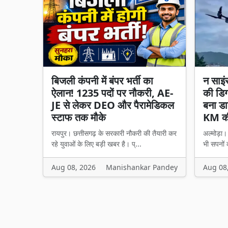
बिजली कंपनी में बंपर भर्ती का
न साइं
ऐलान! 1235 पदों पर नौकरी, AE-
की डिग
JE से लेकर DEO और पैरामेडिकल
बना डा
स्टाफ तक मौके
KM की
रायपुर। छत्तीसगढ़ के सरकारी नौकरी की तैयारी कर
अल्मोड़ा
रहे युवाओं के लिए बड़ी खबर है। प्...
भी सपनों 
Aug 08, 2026
Manishankar Pandey
Aug 08