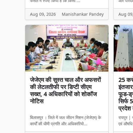
फैसले में स्पष्ट किया है कि किसी ...
और पारदर्
Aug 09, 2026
Manishankar Pandey
Aug 09
जेजेएम की सुस्त चाल और अफसरों
25 कर
की लेटलतीफी पर डिप्टी सीएम
इंतजार
सख्त, 4 अधिकारियों को शोकॉज
फूड-ड्
नोटिस
सिर्फ 5
प्रदेश 
बिलासपुर । जिले में जल जीवन मिशन (जेजेएम) के
रायपुर | न
कार्यों की धीमी प्रगति और अधिकारियो...
एवं औषधि 