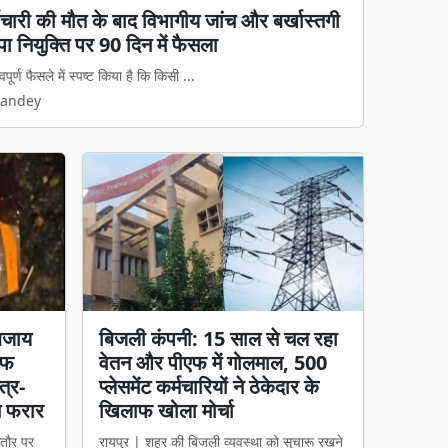
्मचारी की मौत के बाद विभागीय जांच और बर्खास्तगी
ा पहला 'अन्नपूर्ति ग्रेन एटीएम', अब अंगूठा लगाते
ा नियुक्ति पर 90 दिन में फैसला
पूर्ण फैसले में स्पष्ट किया है कि किसी ...
 आधुनिक और पारदर्शी बनाने की दिशा में बिलास...
Pandey
Pandey
बजाय
बिजली कंपनी: 15 साल से चल रहा
चीफ
वेतन और पीएफ में गोलमाल, 500
त्र-
प्लेसमेंट कर्मचारियों ने ठेकेदार के
न फरार
खिलाफ खोला मोर्चा
तौर पर
रायपुर | शहर की बिजली व्यवस्था को सुचारू रखने