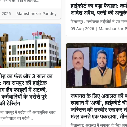
शी बनाने की दिशा में बिलास...
हाईकोर्ट का बड़ा फैसला: कर
बिलासपुर में शुरू हुआ जिले क
आदेश अवैध, पत्नी की अनुकंप
ही मिलेगा पूरा राशन
, 2026
Manishankar Pandey
बिलासपुर : छत्तीसगढ़ हाईकोर्ट ने एक महत्व
बिलासपुर : सार्वजनिक वितरण प्रणाली को
09 Aug 2026 | Manishankar 
09 Aug 2026 | Manishankar 
ोड़ का फंड और 3 साल का
: नवा रायपुर की हाईटेक
रग लैब फाइलों में अटकी,
जमानत के लिए अदालत की 
 कर्मचारियों के भरोसे पूरे
श्मशान में 'अर्जी', हाईकोर्ट 
की टेस्टिंग
जस्टिस की तस्वीर रखकर तं
वा रायपुर में प्रदेश की अत्याधुनिक खाद्य
मंत्र करते एक पकड़ाया, ती
प्रयोगशाला का प्रोजे...
बिलासपुर: अदालत में जमानत के लिए आम