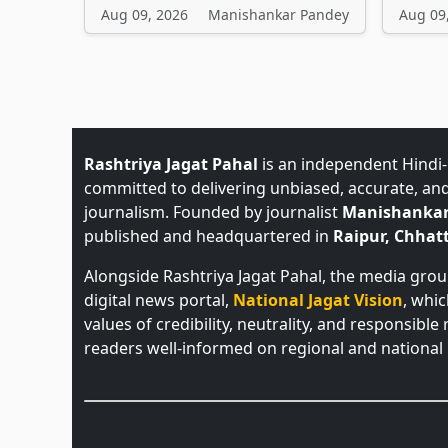
Aug 09, 2026
Manishankar Pandey
Aug 09
Rashtriya Jagat Pahal
is an independent Hindi
committed to delivering unbiased, accurate, an
journalism. Founded by journalist
Manishankar
published and headquartered in
Raipur, Chhatt
Alongside Rashtriya Jagat Pahal, the media gro
digital news portal,
National Jagat Vision
, whi
values of credibility, neutrality, and responsible
readers well-informed on regional and national 