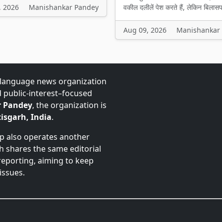
वकील दलीलें पेश करते हैं, लेकिन बिलासप
, 2026
Manishankar Pandey
Aug 09, 2026
Manishankar
-language news organization
d public-interest–focused
 Pandey
, the organization is
isgarh, India
.
up also operates another
ch shares the same editorial
 reporting, aiming to keep
issues.