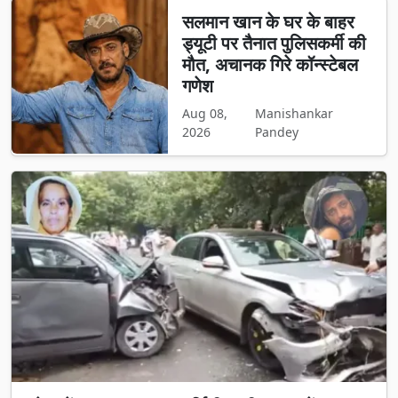
सलमान खान के घर के बाहर
ड्यूटी पर तैनात पुलिसकर्मी की
मौत, अचानक गिरे कॉन्स्टेबल
गणेश
Aug 08,
Manishankar
2026
Pandey