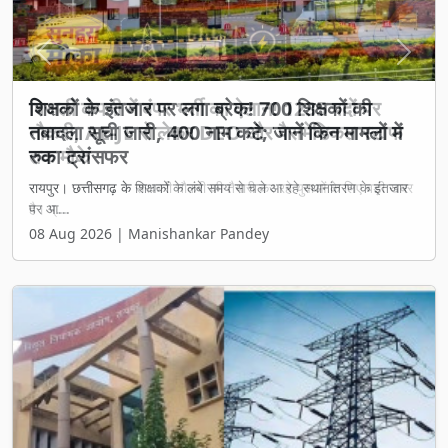
Previous
Next
बिजली कंपनी में बंपर भर्ती का ऐलान! 1235 पदों पर
नौकरी, AE-JE से लेकर DEO और पैरामेडिकल स्टाफ
तक मौके
रायपुर। छत्तीसगढ़ के सरकारी नौकरी की तैयारी कर रहे युवाओं के लिए बड़ी खबर
है। प्...
08 Aug 2026 | Manishankar Pandey