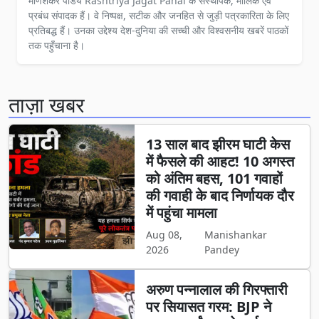
मणिशंकर पांडेय Rashtriya Jagat Pahal के संस्थापक, मालिक एवं
प्रबंध संपादक हैं। वे निष्पक्ष, सटीक और जनहित से जुड़ी पत्रकारिता के लिए
प्रतिबद्ध हैं। उनका उद्देश्य देश-दुनिया की सच्ची और विश्वसनीय खबरें पाठकों
तक पहुँचाना है।
ताज़ा खबर
13 साल बाद झीरम घाटी केस
में फैसले की आहट! 10 अगस्त
को अंतिम बहस, 101 गवाहों
की गवाही के बाद निर्णायक दौर
में पहुंचा मामला
Aug 08,
Manishankar
2026
Pandey
अरुण पन्नालाल की गिरफ्तारी
पर सियासत गरम: BJP ने