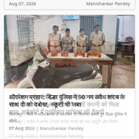
Aug 07, 2026
Manishankar Pandey
Previous
Next
₹2549 करोड़ के टेंडर में गड़बड़ी का आरोप: जेवी पर
रोक, फिर भी 65% हिस्सेदारी वाली कंपनी को मिला
काम, हाईकोर्ट में पुनर्विचार याचिका की तैयारी
बिलासपुर l प्रदेश में करीब 2549 करोड़ रुपये की जल आपूर्ति और निर्माण
परियोजना का...
07 Aug 2026 | Manishankar Pandey