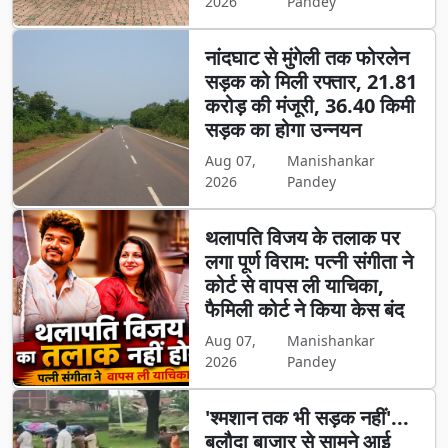
2026
Pandey
नांदघाट से मुंगेली तक फोरलेन
सड़क को मिली रफ्तार, 21.81
करोड़ की मंजूरी, 36.40 किमी
सड़क का होगा उन्नयन
Aug 07,
Manishankar
2026
Pandey
थलापति विजय के तलाक पर
लगा पूर्ण विराम: पत्नी संगीता ने
कोर्ट से वापस ली याचिका,
फैमिली कोर्ट ने किया केस बंद
Aug 07,
Manishankar
2026
Pandey
'श्मशान तक भी सड़क नहीं'...
बलौदा बाजार से सामने आई