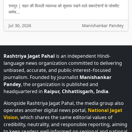
रायपुर | शहर की बिजली व्यवस्था को सुचारू रखने वाले सबस्टेशनों के प्लेसमेंट
कर्मच...
Jul 30, 2026
Manishankar Pandey
Rashtriya Jagat Pahal
is an independent Hindi-
language news organization committed to delivering
unbiased, accurate, and public-interest–focused
journalism. Founded by journalist
Manishankar
Pandey
, the organization is published and
headquartered in
Raipur, Chhattisgarh, India
.
Alongside Rashtriya Jagat Pahal, the media group also
operates another digital news portal,
National Jagat
Vision
, which shares the same editorial values of
credibility, neutrality, and responsible reporting, aiming
to keep readers well-informed on regional and national