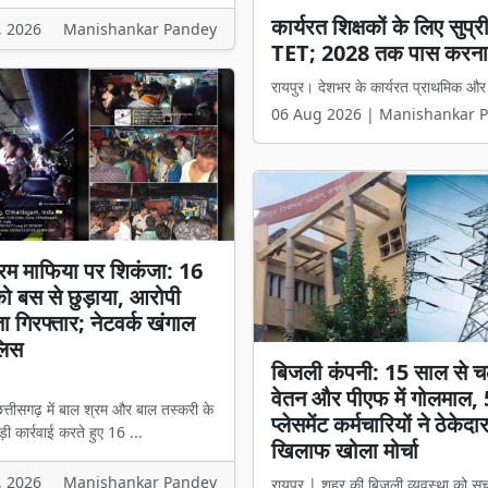
छत्तीसगढ़ में धर्म स्वातंत्र्
, 2026
Manishankar Pandey
मंत्री विजय शर्मा बोले- 'अब
रायपुर। छत्तीसगढ़ में धर्मांतरण से जुड़े 
06 Aug 2026 | Manishankar 
रम माफिया पर शिकंजा: 16
 को बस से छुड़ाया, आरोपी
ता गिरफ्तार; नेटवर्क खंगाल
लिस
बिजली कंपनी: 15 साल से च
वेतन और पीएफ में गोलमाल,
त्तीसगढ़ में बाल श्रम और बाल तस्करी के
प्लेसमेंट कर्मचारियों ने ठेकेदा
ी कार्रवाई करते हुए 16 ...
खिलाफ खोला मोर्चा
, 2026
Manishankar Pandey
रायपुर | शहर की बिजली व्यवस्था को सु