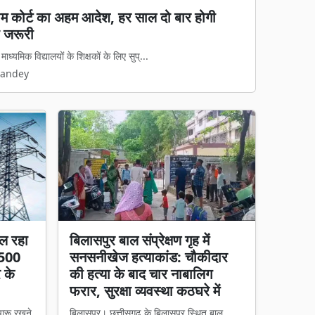
य कानून लागू: अवैध धर्मांतरण पर सख्त शिकंजा, गृह
 कानून का डर दिखेगा'
मामलों पर अब नया कानूनी ढांचा पूरी तरह ...
Pandey
ल रहा
बिलासपुर बाल संप्रेक्षण गृह में
 500
सनसनीखेज हत्याकांड: चौकीदार
र के
की हत्या के बाद चार नाबालिग
फरार, सुरक्षा व्यवस्था कठघरे में
चारू रखने
बिलासपुर। छत्तीसगढ़ के बिलासपुर स्थित बाल