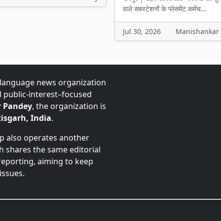
वाले सबस्टेशनों के प्लेसमेंट कर्मच...
Jul 30, 2026
Manishankar
-language news organization
d public-interest–focused
 Pandey
, the organization is
isgarh, India
.
up also operates another
ch shares the same editorial
 reporting, aiming to keep
issues.