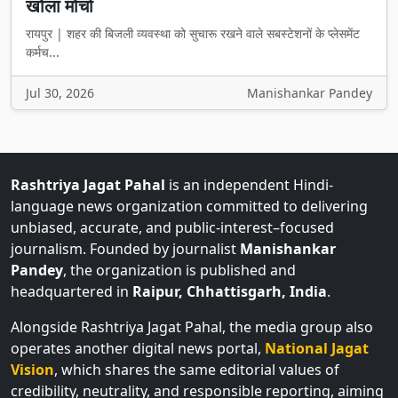
खोला मोर्चा
रायपुर | शहर की बिजली व्यवस्था को सुचारू रखने वाले सबस्टेशनों के प्लेसमेंट
कर्मच...
Jul 30, 2026
Manishankar Pandey
Rashtriya Jagat Pahal
is an independent Hindi-
language news organization committed to delivering
unbiased, accurate, and public-interest–focused
journalism. Founded by journalist
Manishankar
Pandey
, the organization is published and
headquartered in
Raipur, Chhattisgarh, India
.
Alongside Rashtriya Jagat Pahal, the media group also
operates another digital news portal,
National Jagat
Vision
, which shares the same editorial values of
credibility, neutrality, and responsible reporting, aiming