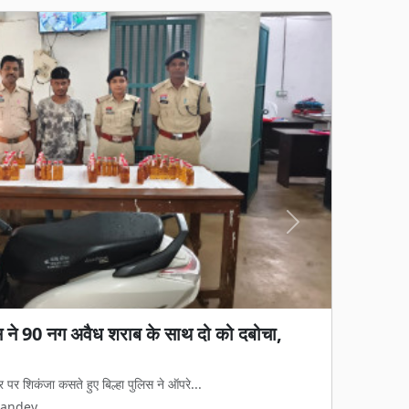
Next
िस ने 90 नग अवैध शराब के साथ दो को दबोचा,
गड़बड़ी का आरोप: जेवी पर रोक, फिर भी 65%
ा काम, हाईकोर्ट में पुनर्विचार याचिका की तैयारी
र पर शिकंजा कसते हुए बिल्हा पुलिस ने ऑपरे...
रुपये की जल आपूर्ति और निर्माण परियोजना का...
Pandey
Pandey