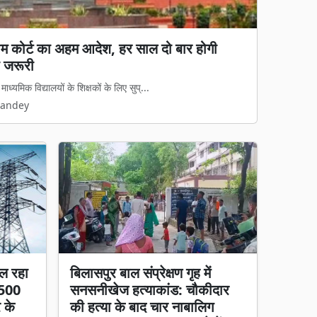
य कानून लागू: अवैध धर्मांतरण पर सख्त शिकंजा, गृह
 कानून का डर दिखेगा'
मामलों पर अब नया कानूनी ढांचा पूरी तरह ...
Pandey
ल रहा
बिलासपुर बाल संप्रेक्षण गृह में
 500
सनसनीखेज हत्याकांड: चौकीदार
र के
की हत्या के बाद चार नाबालिग