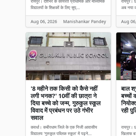
रायपुर। देशभर के कार्यरत प्राथमिक और माध्यमिक
रायपुर। छत
विद्यालयों के शिक्षकों के लिए सुप्...
अब नया का
Aug 06, 2026
Manishankar Pandey
Aug 06
'8 महीने तक किसी को कैसे नहीं
बाल श्
लगी भनक?' 10वीं की छात्रा ने
बच्चों
दिया बच्चे को जन्म, गुरुकुल स्कूल
नियोक्
विवाद में प्रबंधन पर उठे गंभीर
रही पु
सवाल
कवर्धा। कबीरधाम जिले के एक निजी आवासीय
रायपुर। छ
विद्यालय 'गुरुकुल पब्लिक स्कूल' में पढ़ने...
खिलाफ बड़