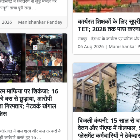
्तीसगढ़ में धर्मांतरण से जुड़े मामलों पर
नूनी ढांचा पूरी तरह ...
छत्तीसगढ़ में धर्म स्वातंत्र्
, 2026
Manishankar Pandey
मंत्री विजय शर्मा बोले- 'अब
रायपुर। छत्तीसगढ़ में धर्मांतरण से जुड़े 
06 Aug 2026 | Manishankar 
रम माफिया पर शिकंजा: 16
 को बस से छुड़ाया, आरोपी
ता गिरफ्तार; नेटवर्क खंगाल
लिस
बिजली कंपनी: 15 साल से च
वेतन और पीएफ में गोलमाल,
त्तीसगढ़ में बाल श्रम और बाल तस्करी के
प्लेसमेंट कर्मचारियों ने ठेकेदा
ी कार्रवाई करते हुए 16 ...