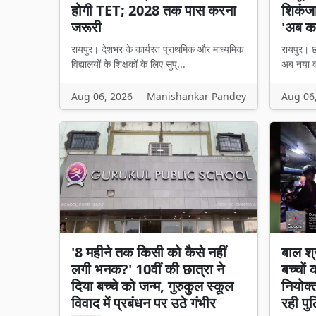
होगी TET; 2028 तक पास करना
शिकंजा,
जरूरी
'अब का
रायपुर। देशभर के कार्यरत प्राथमिक और माध्यमिक
रायपुर। छत
विद्यालयों के शिक्षकों के लिए सुप्...
अब नया का
Aug 06, 2026
Manishankar Pandey
Aug 06
'8 महीने तक किसी को कैसे नहीं
बाल श्
लगी भनक?' 10वीं की छात्रा ने
बच्चों
दिया बच्चे को जन्म, गुरुकुल स्कूल
नियोक्
विवाद में प्रबंधन पर उठे गंभीर
रही पु