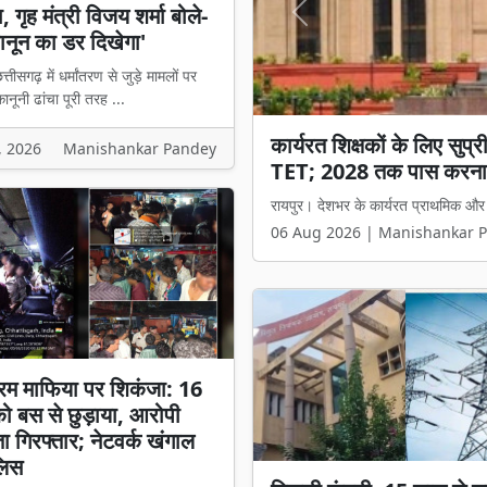
 गृह मंत्री विजय शर्मा बोले-
Previous
नून का डर दिखेगा'
्तीसगढ़ में धर्मांतरण से जुड़े मामलों पर
नूनी ढांचा पूरी तरह ...
कार्यरत शिक्षकों के लिए सुप
छत्तीसगढ़ में धर्म स्वातंत्र्
, 2026
Manishankar Pandey
TET; 2028 तक पास करना
मंत्री विजय शर्मा बोले- 'अब
रायपुर। देशभर के कार्यरत प्राथमिक और माध
रायपुर। छत्तीसगढ़ में धर्मांतरण से जुड़े 
06 Aug 2026 | Manishankar 
06 Aug 2026 | Manishankar 
रम माफिया पर शिकंजा: 16
 को बस से छुड़ाया, आरोपी
ता गिरफ्तार; नेटवर्क खंगाल
लिस