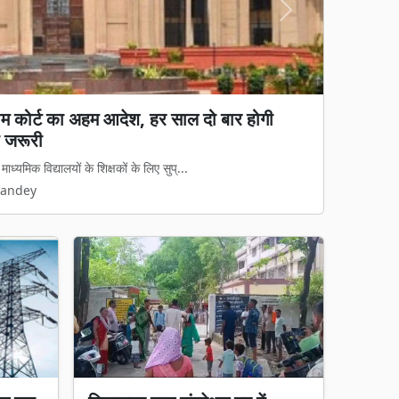
Next
्रीम कोर्ट का अहम आदेश, हर साल दो बार होगी
य कानून लागू: अवैध धर्मांतरण पर सख्त शिकंजा, गृह
 जरूरी
 कानून का डर दिखेगा'
्यमिक विद्यालयों के शिक्षकों के लिए सुप्...
मामलों पर अब नया कानूनी ढांचा पूरी तरह ...
Pandey
Pandey