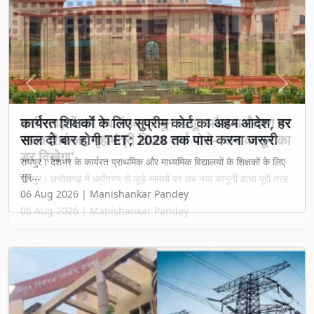
Previous
Next
छत्तीसगढ़ में धर्म स्वातंत्र्य कानून लागू: अवैध धर्मांतरण पर
सख्त शिकंजा, गृह मंत्री विजय शर्मा बोले- 'अब कानून का
डर दिखेगा'
रायपुर। छत्तीसगढ़ में धर्मांतरण से जुड़े मामलों पर अब नया कानूनी ढांचा पूरी तरह
...
06 Aug 2026 | Manishankar Pandey