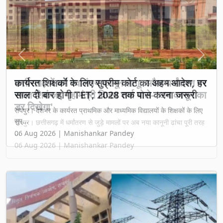
Previous
Next
छत्तीसगढ़ में धर्म स्वातंत्र्य कानून लागू: अवैध धर्मांतरण पर
सख्त शिकंजा, गृह मंत्री विजय शर्मा बोले- 'अब कानून का
डर दिखेगा'
रायपुर। छत्तीसगढ़ में धर्मांतरण से जुड़े मामलों पर अब नया कानूनी ढांचा पूरी तरह
...
06 Aug 2026 | Manishankar Pandey