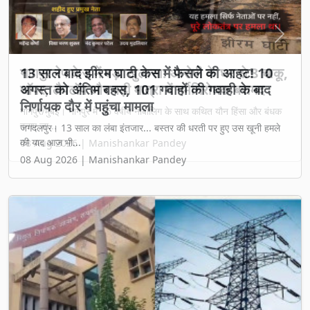
Previous
Next
13 साल बाद झीरम घाटी केस में फैसले की आहट! 10
अगस्त को अंतिम बहस, 101 गवाहों की गवाही के बाद
निर्णायक दौर में पहुंचा मामला
जगदलपुर। 13 साल का लंबा इंतजार... बस्तर की धरती पर हुए उस खूनी हमले
की याद आज भी...
08 Aug 2026 | Manishankar Pandey