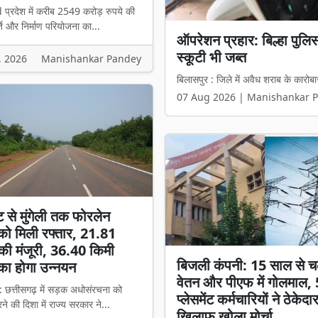
l प्रदेश में करीब 2549 करोड़ रुपये की
ि और निर्माण परियोजना का...
₹2549 करोड़ के टेंडर में 
हिस्सेदारी वाली कंपनी को मिल
, 2026
Manishankar Pandey
बिलासपुर l प्रदेश में करीब 2549 करोड़ 
07 Aug 2026 | Manishankar 
ट से मुंगेली तक फोरलेन
ो मिली रफ्तार, 21.81
की मंजूरी, 36.40 किमी
बिजली कंपनी: 15 साल से च
का होगा उन्नयन
वेतन और पीएफ में गोलमाल,
: छत्तीसगढ़ में सड़क अधोसंरचना को
प्लेसमेंट कर्मचारियों ने ठेकेदा
े की दिशा में राज्य सरकार ने...
खिलाफ खोला मोर्चा