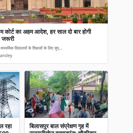
्रीम कोर्ट का अहम आदेश, हर साल दो बार होगी
य कानून लागू: अवैध धर्मांतरण पर सख्त शिकंजा, गृह
 जरूरी
 कानून का डर दिखेगा'
्यमिक विद्यालयों के शिक्षकों के लिए सुप्...
मामलों पर अब नया कानूनी ढांचा पूरी तरह ...
Pandey
Pandey
ल रहा
बिलासपुर बाल संप्रेक्षण गृह में