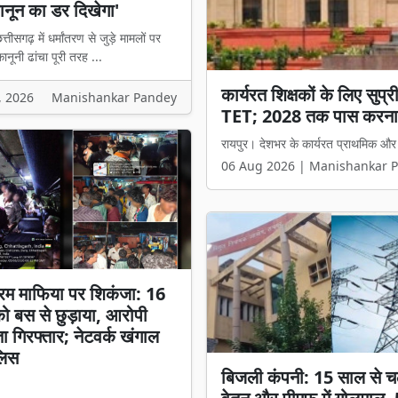
नून का डर दिखेगा'
्तीसगढ़ में धर्मांतरण से जुड़े मामलों पर
नूनी ढांचा पूरी तरह ...
कार्यरत शिक्षकों के लिए सुप
छत्तीसगढ़ में धर्म स्वातंत्र्
, 2026
Manishankar Pandey
TET; 2028 तक पास करना
मंत्री विजय शर्मा बोले- 'अब
रायपुर। देशभर के कार्यरत प्राथमिक और माध
रायपुर। छत्तीसगढ़ में धर्मांतरण से जुड़े 
06 Aug 2026 | Manishankar 
06 Aug 2026 | Manishankar 
रम माफिया पर शिकंजा: 16
 को बस से छुड़ाया, आरोपी
ता गिरफ्तार; नेटवर्क खंगाल
लिस
बिजली कंपनी: 15 साल से च