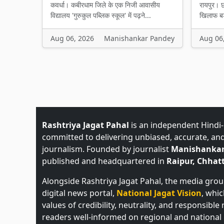
कवर्धा। कबीरधाम जिले के एक निजी आवासीय
रायपुर। छ
विद्यालय 'गुरुकुल पब्लिक स्कूल' में पढ़ने...
खिलाफ बड़
Aug 06, 2026
Manishankar Pandey
Aug 06
Rashtriya Jagat Pahal
is an independent Hindi
committed to delivering unbiased, accurate, an
journalism. Founded by journalist
Manishankar
published and headquartered in
Raipur, Chhatt
Alongside Rashtriya Jagat Pahal, the media gro
digital news portal,
National Jagat Vision
, whi
values of credibility, neutrality, and responsible
readers well-informed on regional and national 