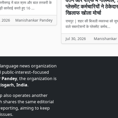
वेतन और पीएफ में गोलमाल,
त्तीसगढ़ में बाल श्रम और बाल तस्करी के
प्लेसमेंट कर्मचारियों ने ठेकेदा
ी कार्रवाई करते हुए 16 ...
खिलाफ खोला मोर्चा
, 2026
Manishankar Pandey
रायपुर | शहर की बिजली व्यवस्था को सु
वाले सबस्टेशनों के प्लेसमेंट कर्मच...
Jul 30, 2026
Manishankar
-language news organization
d public-interest–focused
 Pandey
, the organization is
isgarh, India
.
up also operates another
ch shares the same editorial
 reporting, aiming to keep
issues.