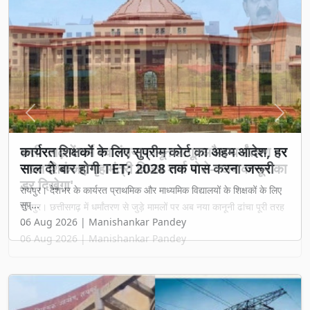
Previous
Next
छत्तीसगढ़ में धर्म स्वातंत्र्य कानून लागू: अवैध धर्मांतरण पर
सख्त शिकंजा, गृह मंत्री विजय शर्मा बोले- 'अब कानून का
डर दिखेगा'
रायपुर। छत्तीसगढ़ में धर्मांतरण से जुड़े मामलों पर अब नया कानूनी ढांचा पूरी तरह
...
06 Aug 2026 | Manishankar Pandey