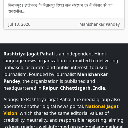
बिलासपुर। छत्तीसगढ़ के बिलासपुर स्थित बाल संप्रेक्षण गृह में रविवार को एक
सनसनीख...
Jul 13, 2026
Manishankar Pandey
Rashtriya Jagat Pahal
is an independent Hindi-
language news organization committed to delivering
unbiased, accurate, and public-interest–focused
journalism. Founded by journalist
Manishankar
Pandey
, the organization is published and
headquartered in
Raipur, Chhattisgarh, India
.
Alongside Rashtriya Jagat Pahal, the media group also
operates another digital news portal,
National Jagat
Vision
, which shares the same editorial values of
credibility, neutrality, and responsible reporting, aiming
to keep readers well-informed on regional and national