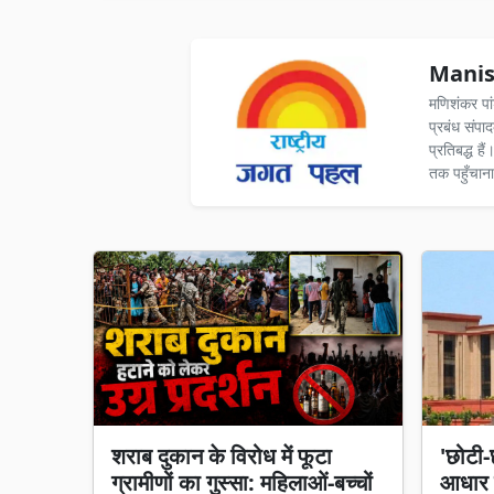
Manis
मणिशंकर पा
प्रबंध संपा
प्रतिबद्ध ह
तक पहुँचाना
शराब दुकान के विरोध में फूटा
'छोटी
ग्रामीणों का गुस्सा: महिलाओं-बच्चों
आधार न