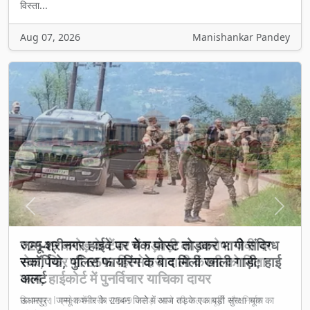
विस्ता...
Aug 07, 2026
Manishankar Pandey
Previous
Next
₹2549 करोड़ के टेंडर में गड़बड़ी का आरोप: जेवी पर
रोक, फिर भी 65% हिस्सेदारी वाली कंपनी को मिला
काम, हाईकोर्ट में पुनर्विचार याचिका दायर
बिलासपुर l प्रदेश में करीब 2549 करोड़ रुपये की जल आपूर्ति और निर्माण