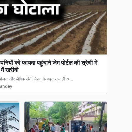
Next
ियों को फायदा पहुंचाने जेम पोर्टल की श्रेणी में
 गुप्ता ने किया औचक निरीक्षण, जेल उद्योग, शिक्षा
ें खरीदी
ईटेक
ास योजना और जैविक खेती मिशन के तहत सामग्री ख...
) हिमांशु गुप्ता ने बुधवार को केंद्रीय ...
Pandey
Pandey