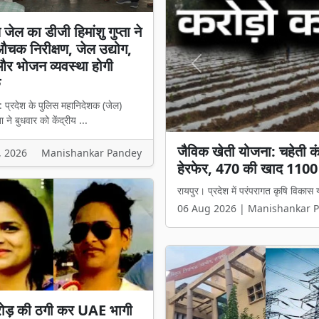
य जेल का डीजी हिमांशु गुप्ता ने
चक निरीक्षण, जेल उद्योग,
 और भोजन व्यवस्था होगी
Previous
क
: प्रदेश के पुलिस महानिदेशक (जेल)
्ता ने बुधवार को केंद्रीय ...
जैविक खेती योजना: चहेती कंपन
केंद्रीय जेल का डीजी हिमांशु
, 2026
Manishankar Pandey
हेरफेर, 470 की खाद 1100 म
और भोजन व्यवस्था होगी हा
रायपुर। प्रदेश में परंपरागत कृषि विक
बिलासपुर : प्रदेश के पुलिस महानिदेशक (जेल
06 Aug 2026 | Manishankar 
05 Aug 2026 | Manishankar 
ोड़ की ठगी कर UAE भागी