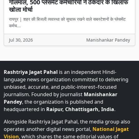
खोला मोर्चा
रायपुर | शहर की बिजली व्यवस्था को सुचारू रखने वाले सबस्टेशनों के प्लेसमेंट
कर्मच...
Jul 30, 2026
Manishankar Pandey
Rashtriya Jagat Pahal
is an independent Hindi-
language news organization committed to delivering
unbiased, accurate, and public-interest–focused
journalism. Founded by journalist
Manishankar
Pandey
, the organization is published and
headquartered in
Raipur, Chhattisgarh, India
.
Alongside Rashtriya Jagat Pahal, the media group also
operates another digital news portal,
National Jagat
Vision
, which shares the same editorial values of
credibility, neutrality, and responsible reporting, aiming