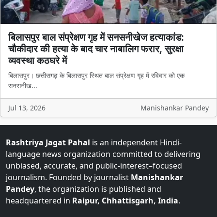
बिलासपुर बाल संप्रेक्षण गृह में सनसनीखेज हत्याकांड:
चौकीदार की हत्या के बाद चार नाबालिग फरार, सुरक्षा
व्यवस्था कठघरे में
बिलासपुर। छत्तीसगढ़ के बिलासपुर स्थित बाल संप्रेक्षण गृह में रविवार को एक
सनसनीख...
Jul 13, 2026
Manishankar Pandey
Rashtriya Jagat Pahal
is an independent Hindi-
language news organization committed to delivering
unbiased, accurate, and public-interest–focused
journalism. Founded by journalist
Manishankar
Pandey
, the organization is published and
headquartered in
Raipur, Chhattisgarh, India
.