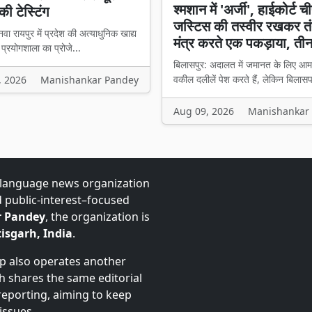
श्मशान में 'अर्जी', हाईकोर्ट 
की टेस्टिंग
जस्टिस की तस्वीर रखकर तं
वा रायपुर में प्रदेश की अत्याधुनिक खाद्य
मंत्र करते एक पकड़ाया, ती
प्रयोगशाला का प्रोजे...
बिलासपुर: अदालत में जमानत के लिए आम
वकील दलीलें पेश करते हैं, लेकिन बिलासप
, 2026
Manishankar Pandey
Aug 09, 2026
Manishankar
-language news organization
d public-interest–focused
 Pandey
, the organization is
isgarh, India
.
up also operates another
ch shares the same editorial
 reporting, aiming to keep
issues.