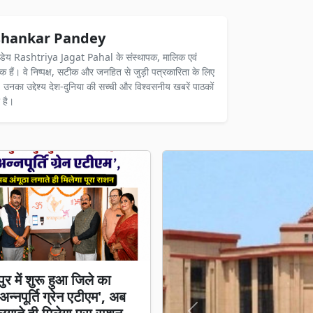
hankar Pandey
ंडेय Rashtriya Jagat Pahal के संस्थापक, मालिक एवं
दक हैं। वे निष्पक्ष, सटीक और जनहित से जुड़ी पत्रकारिता के लिए
ैं। उनका उद्देश्य देश-दुनिया की सच्ची और विश्वसनीय खबरें पाठकों
 है।
ुर में शुरू हुआ जिले का
न्नपूर्ति ग्रेन एटीएम', अब