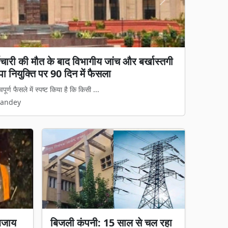
Next
्मचारी की मौत के बाद विभागीय जांच और बर्खास्तगी
ा पहला 'अन्नपूर्ति ग्रेन एटीएम', अब अंगूठा लगाते
ा नियुक्ति पर 90 दिन में फैसला
पूर्ण फैसले में स्पष्ट किया है कि किसी ...
 आधुनिक और पारदर्शी बनाने की दिशा में बिलास...
Pandey
Pandey
बजाय
बिजली कंपनी: 15 साल से चल रहा