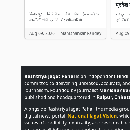
प्रदेश 
बिलासपुर । जिले में जल जीवन मिशन (जेजेएम) के
रायपुर | न
कार्यों की धीमी प्रगति और अधिकारियो...
एवं औषधि 
Aug 09, 2026
Manishankar Pandey
Aug 09
Rashtriya Jagat Pahal
is an independent Hindi
committed to delivering unbiased, accurate, an
journalism. Founded by journalist
Manishankar
published and headquartered in
Raipur, Chhatt
Alongside Rashtriya Jagat Pahal, the media gro
digital news portal,
National Jagat Vision
, whi
values of credibility, neutrality, and responsible
readers well-informed on regional and national 