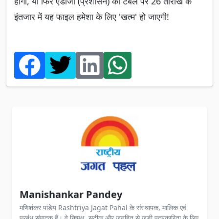
होगा, या फिर एडीजी (प्रशासन) की टेबल पर 26 तारीख के
इंतजार में यह फाइल हमेशा के लिए 'खत्म' हो जाएगी!
Manishankar Pandey
मणिशंकर पांडेय Rashtriya Jagat Pahal के संस्थापक, मालिक एवं
प्रबंध संपादक हैं। वे निष्पक्ष, सटीक और जनहित से जुड़ी पत्रकारिता के लिए