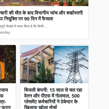
ा पहला 'अन्नपूर्ति ग्रेन एटीएम', अब अंगूठा लगाते
 आधुनिक और पारदर्शी बनाने की दिशा में बिलास...
Pandey
बजाय
बिजली कंपनी: 15 साल से चल रहा
चीफ
वेतन और पीएफ में गोलमाल, 500
त्र-
प्लेसमेंट कर्मचारियों ने ठेकेदार के
न फरार
खिलाफ खोला मोर्चा