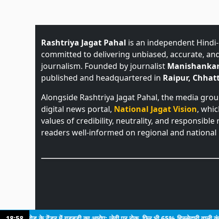
Rashtriya Jagat Pahal
is an independent Hindi
committed to delivering unbiased, accurate, an
journalism. Founded by journalist
Manishankar
published and headquartered in
Raipur, Chhatt
Alongside Rashtriya Jagat Pahal, the media gro
digital news portal,
National Jagat Vision
, whi
values of credibility, neutrality, and responsible
readers well-informed on regional and national 
करोड़ के टेंडर में गड़बड़ी का आरोप: जेवी पर रोक, फिर भी 65% हिस्सेदारी वाली कंपनी को मिल
18:58