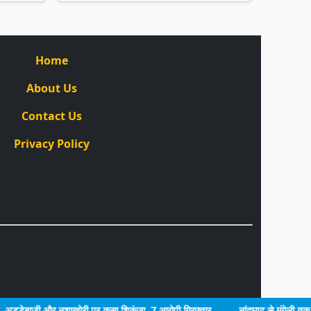
Home
About Us
Contact Us
Privacy Policy
डेबाजी और नशाखोरी पर कसा शिकंजा, 7 आरोपी गिरफ्तार
नांदघाट से मुंगेली तक फोर