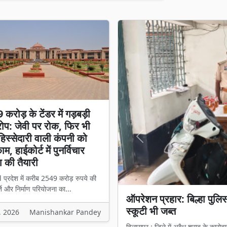
करोड़ के टेंडर में गड़बड़ी
प: जेवी पर रोक, फिर भी
स्सेदारी वाली कंपनी को
Previous
म, हाईकोर्ट में पुनर्विचार
 की तैयारी
l प्रदेश में करीब 2549 करोड़ रुपये की
ि और निर्माण परियोजना का...
ऑपरेशन प्रहार: बिल्हा पुल
₹2549 करोड़ के टेंडर में 
स्कूटी भी जब्त
हिस्सेदारी वाली कंपनी को मिल
, 2026
Manishankar Pandey
बिलासपुर : जिले में अवैध शराब के कारोबा
बिलासपुर l प्रदेश में करीब 2549 करोड़ 