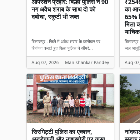
ऑपरेशन प्रहार: बिल्हा पुलिस ने 90
₹2549 
नग अवैध शराब के साथ दो को
का आरो
दबोचा, स्कूटी भी जब्त
65% हि
मिला का
याचिका
बिलासपुर : जिले में अवैध शराब के कारोबार पर
बिलासपुर 
शिकंजा कसते हुए बिल्हा पुलिस ने ऑपरे...
जल आपूर्त
Aug 07, 2026
Manishankar Pandey
Aug 07
सिरगिट्टी पुलिस का एक्शन,
नांदघा
अड्डेबाजी और नशाखोरी पर कसा
सड़क क