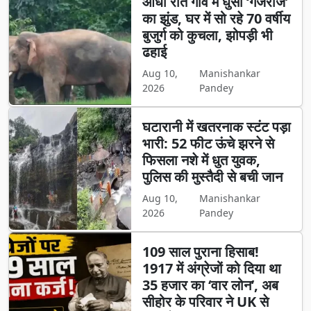
आधी रात गांव में घुसा ‘गजराज’
का झुंड, घर में सो रहे 70 वर्षीय
बुजुर्ग को कुचला, झोपड़ी भी
ढहाई
Aug 10,
Manishankar
2026
Pandey
घटारानी में खतरनाक स्टंट पड़ा
भारी: 52 फीट ऊंचे झरने से
फिसला नशे में धुत युवक,
पुलिस की मुस्तैदी से बची जान
Aug 10,
Manishankar
2026
Pandey
109 साल पुराना हिसाब!
1917 में अंग्रेजों को दिया था
35 हजार का ‘वार लोन’, अब
सीहोर के परिवार ने UK से