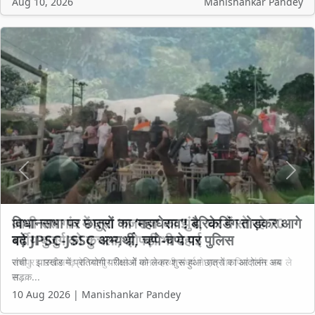
Aug 10, 2026
Manishankar Pandey
Previous
Next
आधी रात गांव में घुसा ‘गजराज’ का झुंड, घर में सो रहे 70
वर्षीय बुजुर्ग को कुचला, झोपड़ी भी ढहाई
जशपुर। छत्तीसगढ़ के जशपुर जिले में मानव-हाथी संघर्ष ने एक बार फिर गंभीर रूप ले
ल...
10 Aug 2026 | Manishankar Pandey