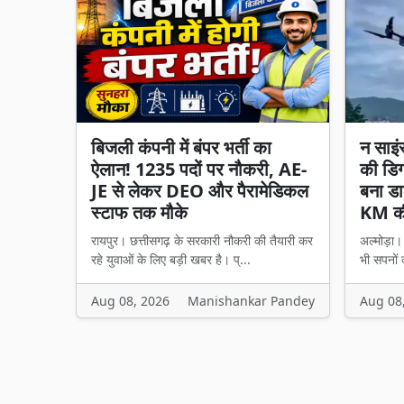
बिजली कंपनी में बंपर भर्ती का
न साइं
ऐलान! 1235 पदों पर नौकरी, AE-
की डिग
JE से लेकर DEO और पैरामेडिकल
बना डा
स्टाफ तक मौके
KM की
रायपुर। छत्तीसगढ़ के सरकारी नौकरी की तैयारी कर
अल्मोड़ा
रहे युवाओं के लिए बड़ी खबर है। प्...
भी सपनों 
Aug 08, 2026
Manishankar Pandey
Aug 08