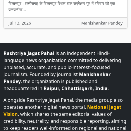
बिलासपुर। छत्तीसगढ़ के बिलासपुर स्थित बाल संप्रेक्षण गृह में रविवार को एक
सनसनीख...
Jul 13, 2026
Manishankar Pandey
Rashtriya Jagat Pahal
is an independent Hindi-
language news organization committed to delivering
unbiased, accurate, and public-interest–focused
journalism. Founded by journalist
Manishankar
Pandey
, the organization is published and
headquartered in
Raipur, Chhattisgarh, India
.
Alongside Rashtriya Jagat Pahal, the media group also
operates another digital news portal,
National Jagat
Vision
, which shares the same editorial values of
credibility, neutrality, and responsible reporting, aiming
to keep readers well-informed on regional and national