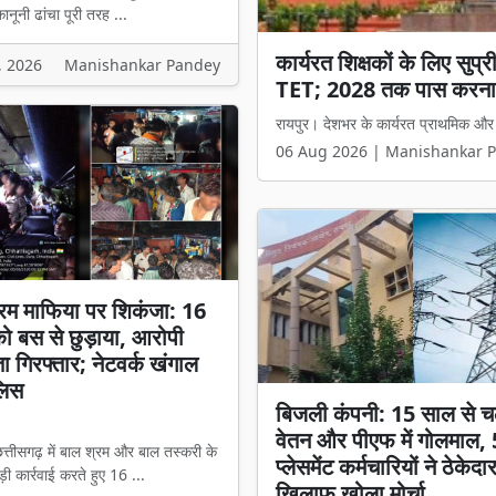
नूनी ढांचा पूरी तरह ...
छत्तीसगढ़ में धर्म स्वातंत्र्
, 2026
Manishankar Pandey
मंत्री विजय शर्मा बोले- 'अब
रायपुर। छत्तीसगढ़ में धर्मांतरण से जुड़े 
06 Aug 2026 | Manishankar 
रम माफिया पर शिकंजा: 16
 को बस से छुड़ाया, आरोपी
ता गिरफ्तार; नेटवर्क खंगाल
लिस
बिजली कंपनी: 15 साल से च
वेतन और पीएफ में गोलमाल,
त्तीसगढ़ में बाल श्रम और बाल तस्करी के
प्लेसमेंट कर्मचारियों ने ठेकेदा
ी कार्रवाई करते हुए 16 ...
खिलाफ खोला मोर्चा