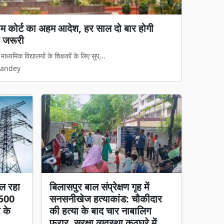
य कानून लागू: अवैध धर्मांतरण पर सख्त शिकंजा, गृह
 कानून का डर दिखेगा'
मामलों पर अब नया कानूनी ढांचा पूरी तरह ...
Pandey
ल रहा
बिलासपुर बाल संप्रेक्षण गृह में
 500
सनसनीखेज हत्याकांड: चौकीदार
र के
की हत्या के बाद चार नाबालिग
फरार, सुरक्षा व्यवस्था कठघरे में