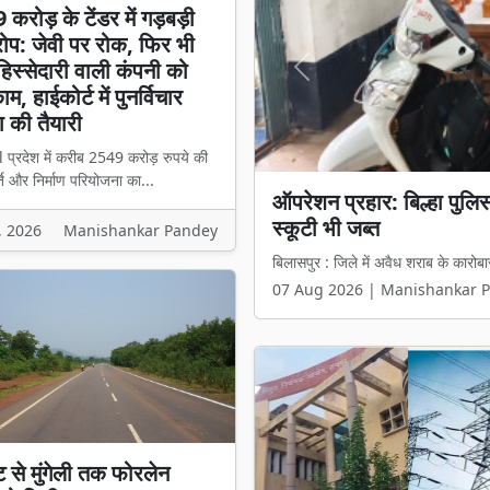
करोड़ के टेंडर में गड़बड़ी
प: जेवी पर रोक, फिर भी
स्सेदारी वाली कंपनी को
Previous
म, हाईकोर्ट में पुनर्विचार
 की तैयारी
l प्रदेश में करीब 2549 करोड़ रुपये की
ि और निर्माण परियोजना का...
ऑपरेशन प्रहार: बिल्हा पुल
₹2549 करोड़ के टेंडर में 
स्कूटी भी जब्त
हिस्सेदारी वाली कंपनी को मिल
, 2026
Manishankar Pandey
बिलासपुर : जिले में अवैध शराब के कारोबा
बिलासपुर l प्रदेश में करीब 2549 करोड़ 
07 Aug 2026 | Manishankar 
07 Aug 2026 | Manishankar 
ट से मुंगेली तक फोरलेन