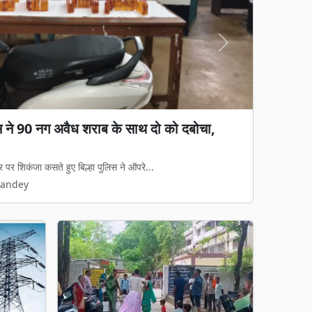
Next
िस ने 90 नग अवैध शराब के साथ दो को दबोचा,
गड़बड़ी का आरोप: जेवी पर रोक, फिर भी 65%
ा काम, हाईकोर्ट में पुनर्विचार याचिका की तैयारी
र पर शिकंजा कसते हुए बिल्हा पुलिस ने ऑपरे...
रुपये की जल आपूर्ति और निर्माण परियोजना का...
Pandey
Pandey